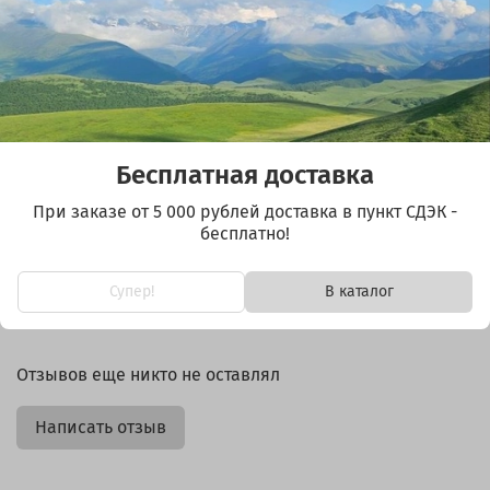
Крепится внутри на Сумку ToolBag MS28m или любое
крепление Velcro (липучка)
Velcro высококачественная из нейлона
Крепление для 10 бит
Размер 10×6см
Бесплатная доставка
При заказе от 5 000 рублей доставка в пункт СДЭК -
бесплатно!
Супер!
В каталог
Отзывы
Отзывов еще никто не оставлял
Написать отзыв