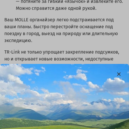
— потяните за гибкий «язычок» и извлеките его.
Можно справится даже одной рукой.
Ваш MOLLE органайзер легко подстраивается под
ваши планы. Быстро перестройте оснащение под
поездку в город, выезд на природу или длительную
экспедицию.
TR-Link не только упрощает закрепление подсумков,
но и открывает новые возможности, недоступные
ранее с классическими креплениями
Описание
TR-Link: модульность, которая работает!
Забудьте о «статичном» органайзере в машине,