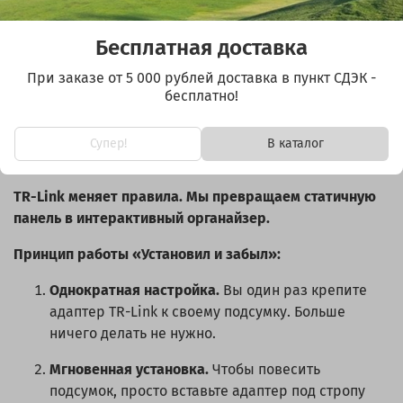
меняйте его по своему усмотрению.
Бесплатная доставка
Стандартная система MOLLE в авто — это парадокс. Её
создали для модульности, но сложность крепления
При заказе от 5 000 рублей доставка в пункт СДЭК -
сводит эту модульность на нет. Выбор подсумков
бесплатно!
превращается в решение «навсегда». В итоге со
временем собрать наиболее подходящий вам
Супер!
В каталог
органайзер становится трудно.
TR-Link меняет правила. Мы превращаем статичную
панель в интерактивный органайзер.
Принцип работы «Установил и забыл»:
Однократная настройка.
Вы один раз крепите
адаптер TR-Link к своему подсумку. Больше
ничего делать не нужно.
Мгновенная установка.
Чтобы повесить
подсумок, просто вставьте адаптер под стропу