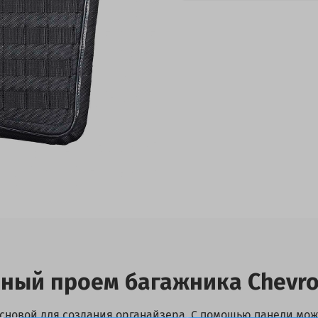
ный проем багажника Chevrol
основой для создания органайзера. С помощью панели мож