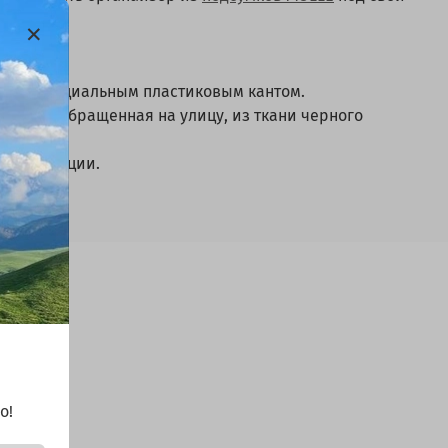
жится специальным пластиковым кантом.
торона, обращенная на улицу, из ткани черного
ермоизоляции.
о!