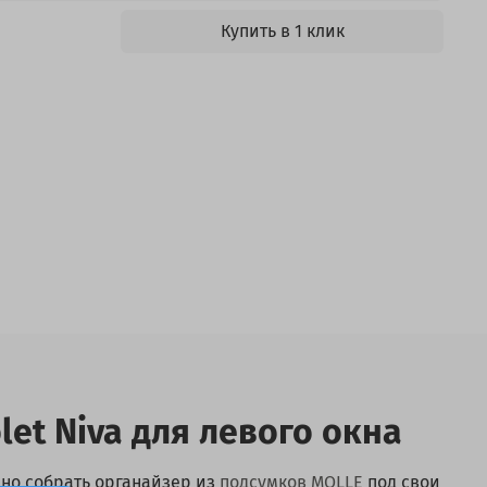
Купить в 1 клик
et Niva для левого окна
но собрать органайзер из
подсумков MOLLE
под свои