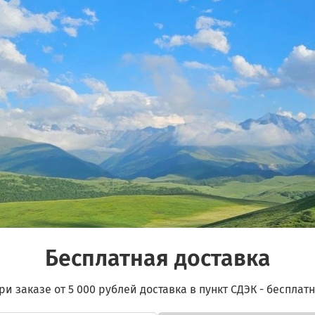
ниями MOLLE.
но крепиться обычными карабинами.
т. Панель прижимается пластиком обшивки к кузову и дер
ани, внутри установлен пластик толщиной 2мм. Обратная с
для смягчения возможных ударов, а так же для лучшей т
е используемый объем на окнах в удобный органайзер!
Бесплатная доставка
ри заказе от 5 000 рублей доставка в пункт СДЭК - бесплатн