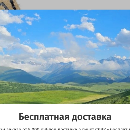
Размер 4х4см
Изготовлена из натурал
Пиктограмма плитка тур
Размер 4х4см
Изготовлена из натурал
С обратной стороны лип
Бесплатная доставка
ри заказе от 5 000 рублей доставка в пункт СДЭК - бесплатн