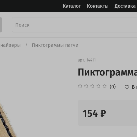
Каталог
Контакты
Доставка
анайзеры
Пиктограммы патчи
арт.
14411
Пиктограмма
(0)
В
154 ₽