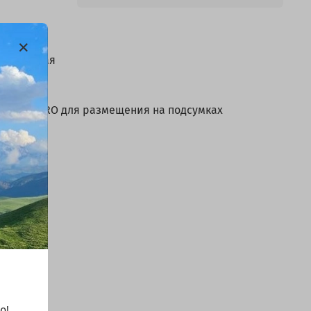
ьной кожи
истическая
ьной кожи
учка VELCRO для размещения на подсумках
о!