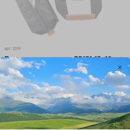
арт.
3359
Подсумок на молнии RP151 15х10см
551 ₽
В избранное
(0)
Подсумок на молнии RP151
Размеры 15х10х6см
Крепление Velcro