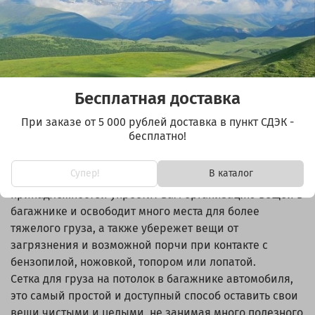
то быстро встать на ночлег вам поможет сетка для
багажа, которая закреплена на потолке багажника.
Разложив спальник, вы просто вытаскиваете
спальные мешки и подушки прямо на свою кровать и
можете спать, а утром, нет необходимости скручивать
спальник в компрессионный мешок, можно даже не
Бесплатная доставка
сворачивать его, а просто положить в сетку над
При заказе от 5 000 рублей доставка в пункт СДЭК -
головой, причем не важно в какую сторону вы спите,
бесплатно!
во время сна сетка остается пустой.
Если у вас короткая машина или вы любите спать в
Супер!
В каталог
палатке, специальное место для спальных
принадлежностей упростит вам организацию вещей в
багажнике и освободит много места для более
тяжелого груза, а также убережет вещи от
загрязнения и возможной порчи при контакте с
бензопилой, ножовкой, топором или лопатой.
Сетка для груза на потолок в багажнике автомобиля,
это самый простой и доступный способ оставить свои
вещи чистыми и целыми, не занимая много полезного