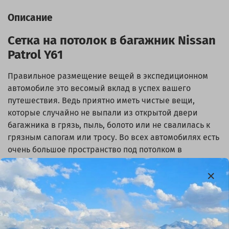
Описание
Сетка на потолок в багажник Nissan
Patrol Y61
Правильное размещение вещей в экспедиционном
автомобиле это весомый вклад в успех вашего
путешествия. Ведь приятно иметь чистые вещи,
которые случайно не выпали из открытой двери
багажника в грязь, пыль, болото или не свалилась к
грязным сапогам или тросу. Во всех автомобилях есть
очень большое пространство под потолком в
багажнике, которое пустует, набить багажник до
потолка задача не простая, а вот прикрепить
некоторые вещи на потолке очень даже можно!
Сетка
на потолок автомобиля для верхней одежды и
постельных принадлежностей
Если у вас в машине организованно спальное место,