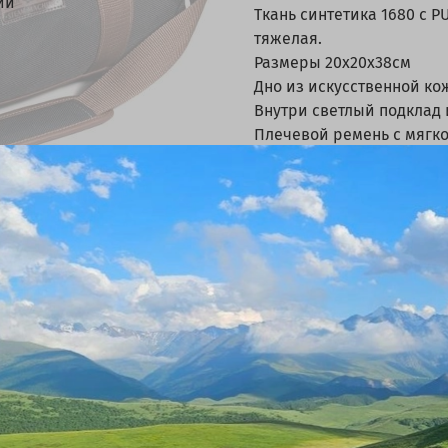
ии
Ткань синтетика 1680 с P
тяжелая.
Размеры 20х20х38см
Дно из искусственной ко
Внутри светлый подклад 
Плечевой ремень с мягко
На ручках застежка-держ
Форма сумки цилиндриче
ВХ ткань не такая тяжелая.