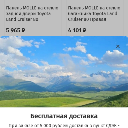
Панель MOLLE на стекло
Панель MOLLE на стекло
задней двери Toyota
багажника Toyota Land
Land Cruiser 80
Cruiser 80 Правая
5 965 ₽
4 101 ₽
В корзину
В корзину
Бесплатная доставка
Комплект панелей
Панель MOLLE на стекло
При заказе от 5 000 рублей доставка в пункт СДЭК -