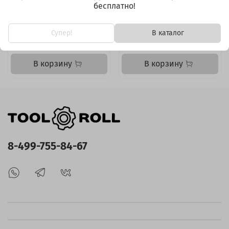
MOLLE на двери
багажника Toyota Land
бесплатно!
багажника Toyota Land
Cruiser 80 Левая
Cruiser 80
Супер!
В каталог
7 288 ₽
4 101 ₽
В корзину
В корзину
8-499-755-84-67