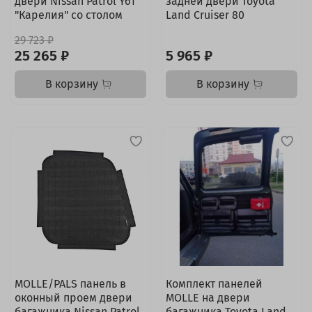
двери Nissan Patrol Y61
задней двери Toyota
"Карелия" со столом
Land Cruiser 80
29 723 ₽
25 265 ₽
5 965 ₽
В корзину
В корзину
MOLLE/PALS панель в
Комплект панелей
оконный проем двери
MOLLE на двери
багажника Nissan Patrol
багажника Toyota Land